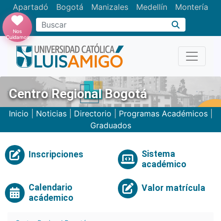
Apartadó
Bogotá
Manizales
Medellín
Montería
Nos
Cuidamos
Centro Regional Bogotá
Inicio
|
Noticias
|
Directorio
|
Programas Académicos
|
Graduados
Sistema
Inscripciones
académico
Calendario
Valor matrícula
acádemico