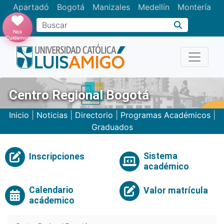
Apartadó
Bogotá
Manizales
Medellín
Montería
Nos
Cuidamos
Centro Regional Bogotá
Inicio
|
Noticias
|
Directorio
|
Programas Académicos
|
Graduados
Sistema
Inscripciones
académico
Calendario
Valor matrícula
acádemico