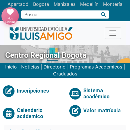
Apartadó
Bogotá
Manizales
Medellín
Montería
Nos
Cuidamos
Centro Regional Bogotá
Inicio
|
Noticias
|
Directorio
|
Programas Académicos
|
Graduados
Sistema
Inscripciones
académico
Calendario
Valor matrícula
acádemico