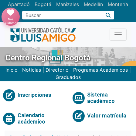
Apartadó
Bogotá
Manizales
Medellín
Montería
Nos
Cuidamos
Centro Regional Bogotá
Inicio
|
Noticias
|
Directorio
|
Programas Académicos
|
Graduados
Sistema
Inscripciones
académico
Calendario
Valor matrícula
acádemico