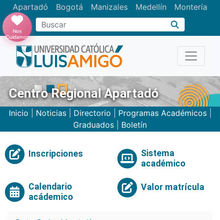
Apartadó
Bogotá
Manizales
Medellín
Montería
Nos
Cuidamos
Centro Regional Apartadó
Inicio
|
Noticias
|
Directorio
|
Programas Académicos
|
Graduados
|
Boletín
Sistema
Inscripciones
académico
Calendario
Valor matrícula
acádemico