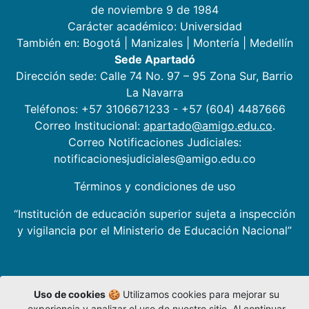
de noviembre 9 de 1984
Carácter académico: Universidad
También en:
Bogotá
|
Manizales
|
Montería
|
Medellín
Sede Apartadó
Dirección sede: Calle 74 No. 97 – 95 Zona Sur, Barrio
La Navarra
Teléfonos: +57 3106671233 - +57 (604) 4487666
Correo Institucional:
apartado@amigo.edu.co
.
Correo Notificaciones Judiciales:
notificacionesjudiciales@amigo.edu.co
Términos y condiciones de uso
“Institución de educación superior sujeta a inspección
y vigilancia por el Ministerio de Educación Nacional”
Uso de cookies
🍪 Utilizamos cookies para mejorar su
experiencia y analizar el uso de nuestro sitio. Al continuar