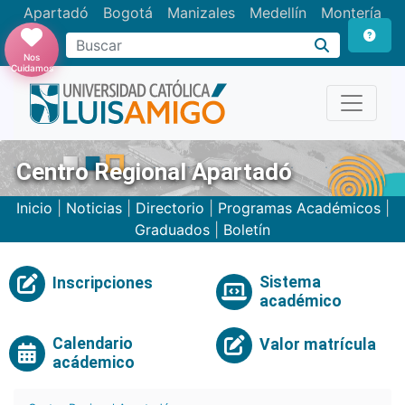
Apartadó
Bogotá
Manizales
Medellín
Montería
Nos
Cuidamos
Centro Regional Apartadó
Inicio
|
Noticias
|
Directorio
|
Programas Académicos
|
Graduados
|
Boletín
Sistema
Inscripciones
académico
Calendario
Valor matrícula
acádemico