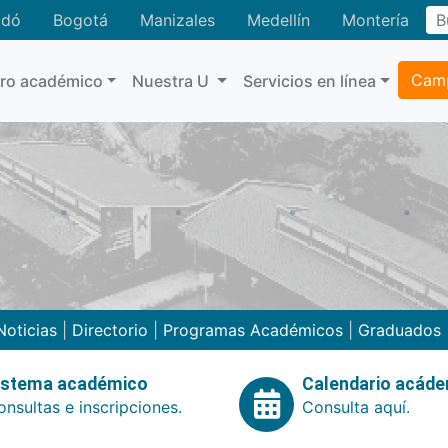
adó
Bogotá
Manizales
Medellín
Montería
Camp
tro académico
Nuestra U
Servicios en línea
Noticias
|
Directorio
|
Programas Académicos
|
Graduados
istema académico
Calendario acád
nsultas e inscripciones.
Consulta aquí.