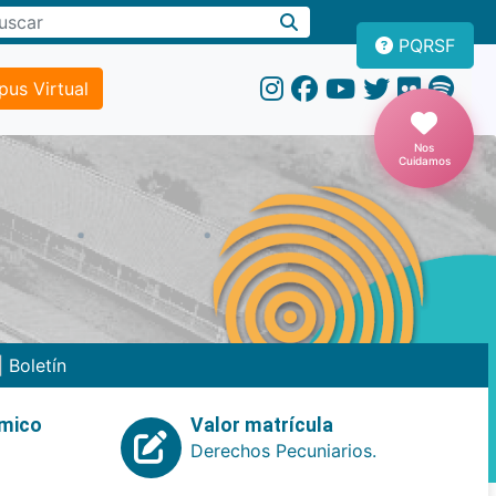
PQRSF
us Virtual
Nos
Cuidamos
|
Boletín
emico
Valor matrícula
Derechos Pecuniarios.