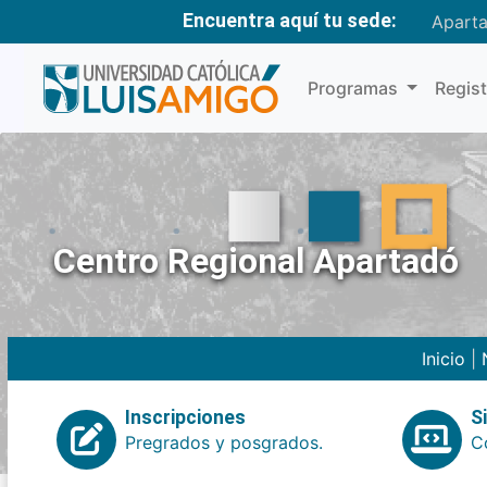
Encuentra aquí tu sede:
Apart
Programas
Regis
Centro Regional Apartadó
Inicio
|
Inscripciones
S
Pregrados y posgrados.
Co