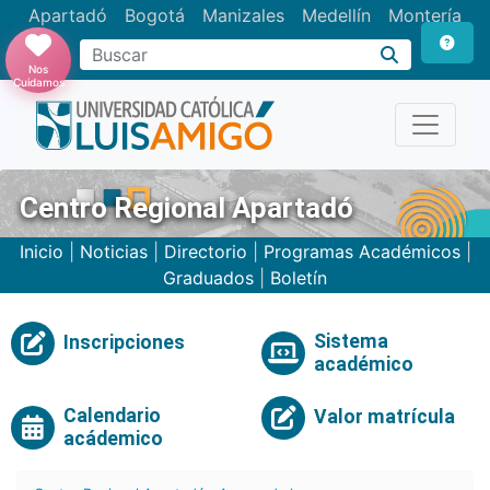
Apartadó
Bogotá
Manizales
Medellín
Montería
Nos
Cuidamos
Centro Regional Apartadó
Inicio
|
Noticias
|
Directorio
|
Programas Académicos
|
Graduados
|
Boletín
Sistema
Inscripciones
académico
Calendario
Valor matrícula
acádemico