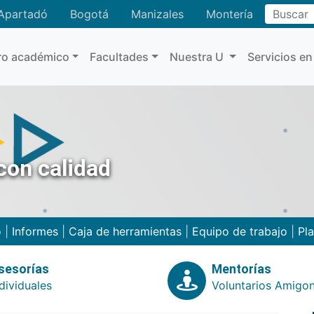
Buscar
Apartadó
Bogotá
Manizales
Montería
ro académico
Facultades
Nuestra U
Servicios en
on calidad
o
|
Informes
|
Caja de herramientas
|
Equipo de trabajo
|
Pla
sesorías
Mentorías
dividuales
Voluntarios Amigo