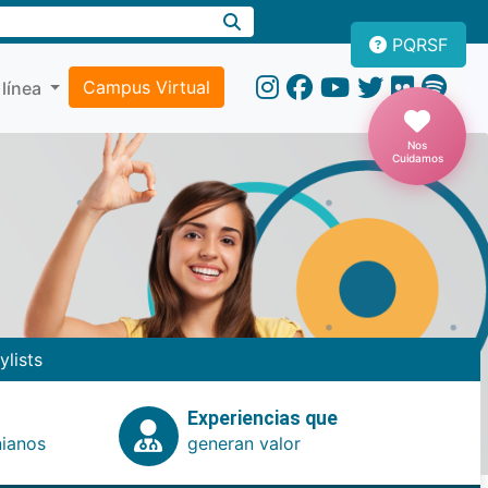
PQRSF
Campus Virtual
 línea
Nos
Cuidamos
ylists
Experiencias que
nianos
generan valor