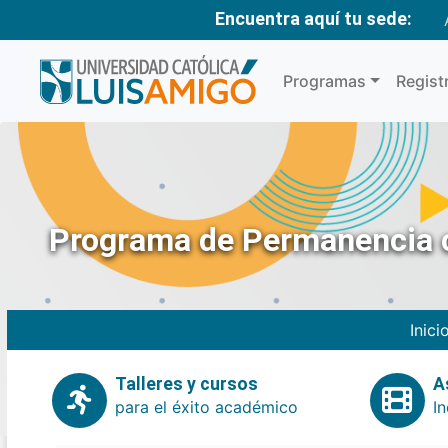
Encuentra aquí tu sede:
Programas
Regist
Programa de Permanencia c
Inici
Talleres y cursos
A
para el éxito académico
In