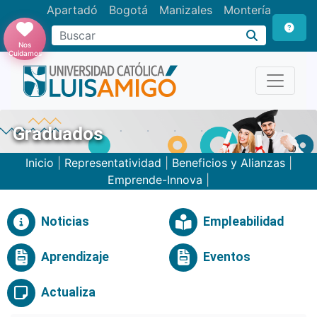
Apartadó
Bogotá
Manizales
Montería
Buscar
Nos
Cuidamos
Graduados
Inicio
|
Representatividad
|
Beneficios y Alianzas
|
Emprende-Innova
|
Noticias
Empleabilidad
Aprendizaje
Eventos
Actualiza