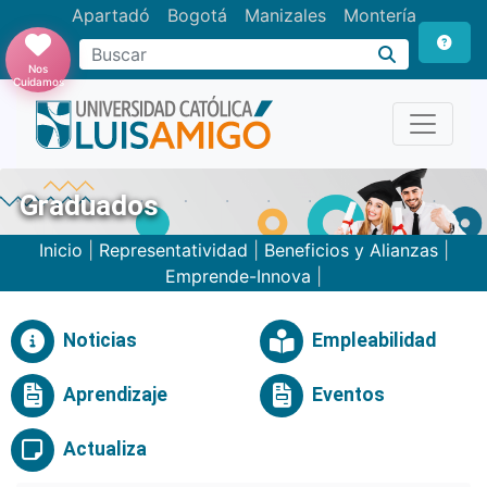
Apartadó
Bogotá
Manizales
Montería
Buscar
Nos
Cuidamos
Graduados
Inicio
|
Representatividad
|
Beneficios y Alianzas
|
Emprende-Innova
|
Noticias
Empleabilidad
Aprendizaje
Eventos
Actualiza