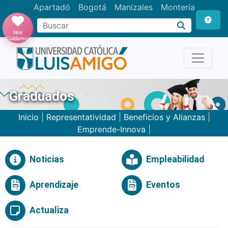
Apartadó
Bogotá
Manizales
Montería
Buscar
Nos
Cuidamos
Graduados
Inicio
|
Representatividad
|
Beneficios y Alianzas
|
Emprende-Innova
|
Noticias
Empleabilidad
Aprendizaje
Eventos
Actualiza