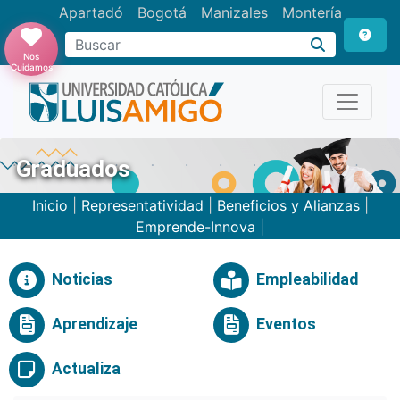
Apartadó
Bogotá
Manizales
Montería
Buscar
Nos
Cuidamos
Graduados
Inicio
|
Representatividad
|
Beneficios y Alianzas
|
Emprende-Innova
|
Noticias
Empleabilidad
Aprendizaje
Eventos
Actualiza