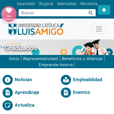
Apartadó
Bogotá
Manizales
Montería
Buscar
Nos
Cuidamos
Graduados
Inicio
|
Representatividad
|
Beneficios y Alianzas
|
Emprende-Innova
|
Noticias
Empleabilidad
Aprendizaje
Eventos
Actualiza