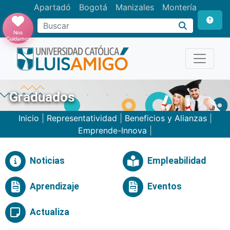
Apartadó
Bogotá
Manizales
Montería
Buscar
Nos
Cuidamos
Graduados
Inicio
|
Representatividad
|
Beneficios y Alianzas
|
Emprende-Innova
|
Noticias
Empleabilidad
Aprendizaje
Eventos
Actualiza