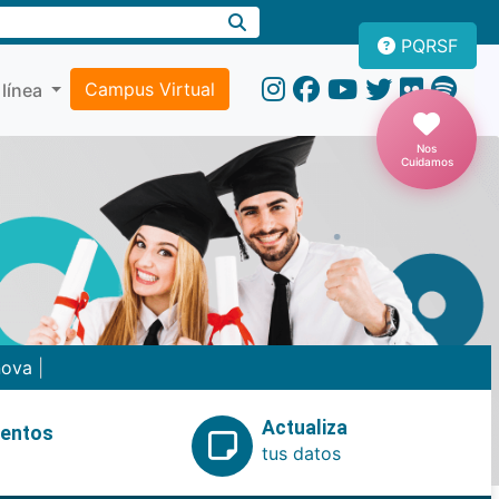
PQRSF
Campus Virtual
 línea
Nos
Cuidamos
nova
|
Actualiza
ventos
tus datos