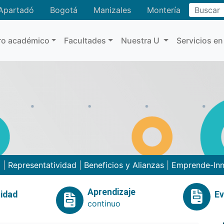
Buscar
Apartadó
Bogotá
Manizales
Montería
ro académico
Facultades
Nuestra U
Servicios en
o
|
Representatividad
|
Beneficios y Alianzas
|
Emprende-In
Aprendizaje
idad
E
continuo