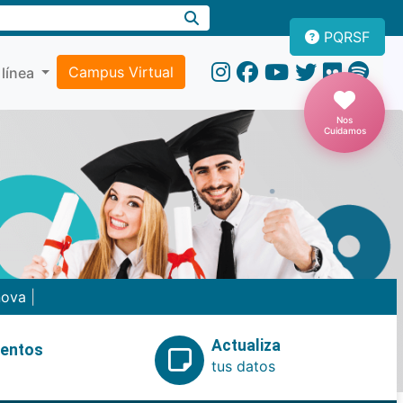
PQRSF
Campus Virtual
 línea
Nos
Cuidamos
nova
|
Actualiza
ventos
tus datos