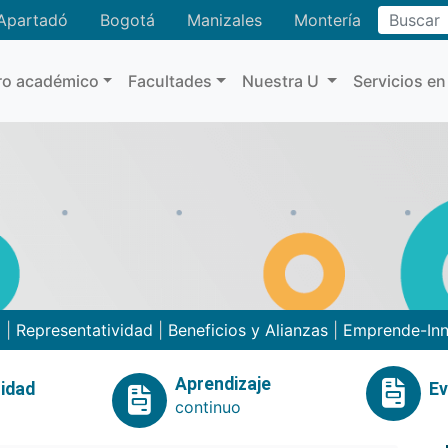
Buscar
Apartadó
Bogotá
Manizales
Montería
ro académico
Facultades
Nuestra U
Servicios en
o
|
Representatividad
|
Beneficios y Alianzas
|
Emprende-In
Aprendizaje
idad
E
continuo