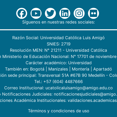
Síguenos en nuestras redes sociales:
Razón Social: Universidad Católica Luis Amigó
SNIES: 2719
Resolución MEN: N° 21211 - Universidad Católica
n Ministerio de Educación Nacional: N° 17701 de noviembre
Carácter académico: Universidad
También en:
Bogotá
|
Manizales
|
Montería
|
Apartadó
ión sede principal: Transversal 51A #67B 90 Medellín - Co
Tel.: +57 (604) 4487666
Correo Institucional: ucatolicaluisamigo@amigo.edu.co
 Notificaciones Judiciales: notificacionesjudiciales@amigo
aciones Académica Institucionales: validaciones.academic
Términos y condiciones de uso