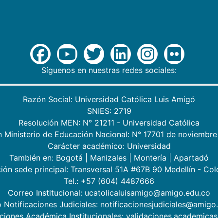
Síguenos en nuestras redes sociales:
Razón Social: Universidad Católica Luis Amigó
SNIES: 2719
Resolución MEN: N° 21211 - Universidad Católica
n Ministerio de Educación Nacional: N° 17701 de noviembre
Carácter académico: Universidad
También en:
Bogotá
|
Manizales
|
Montería
|
Apartadó
ión sede principal: Transversal 51A #67B 90 Medellín - Co
Tel.: +57 (604) 4487666
Correo Institucional: ucatolicaluisamigo@amigo.edu.co
 Notificaciones Judiciales: notificacionesjudiciales@amigo
aciones Académica Institucionales: validaciones.academic