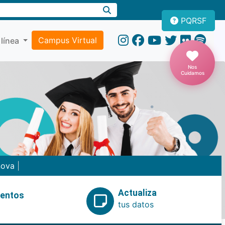
PQRSF
Campus Virtual
 línea
Nos
Cuidamos
nova
|
Actualiza
ventos
tus datos