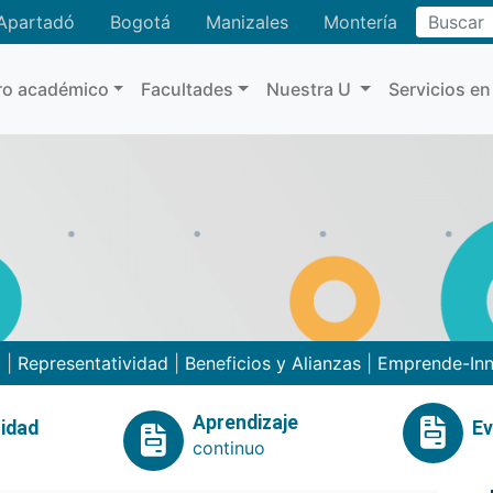
Buscar
Apartadó
Bogotá
Manizales
Montería
ro académico
Facultades
Nuestra U
Servicios en
o
|
Representatividad
|
Beneficios y Alianzas
|
Emprende-In
Aprendizaje
idad
E
continuo