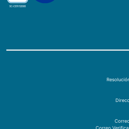
Resolució
Direcc
Correo
Correo Verific