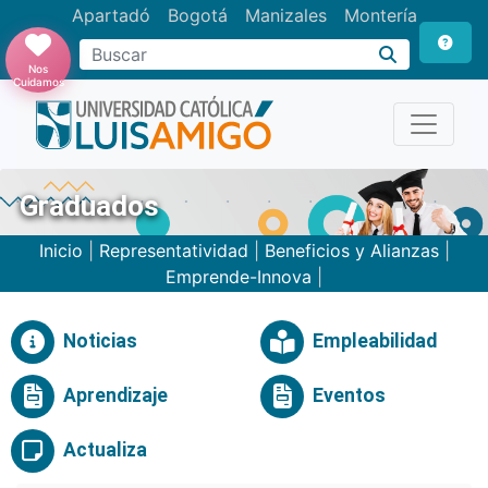
Apartadó
Bogotá
Manizales
Montería
Buscar
Nos
Cuidamos
Graduados
Inicio
|
Representatividad
|
Beneficios y Alianzas
|
Emprende-Innova
|
Noticias
Empleabilidad
Aprendizaje
Eventos
Actualiza