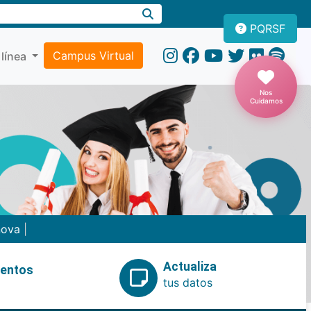
PQRSF
Campus Virtual
 línea
Nos
Cuidamos
nova
|
Actualiza
ventos
tus datos