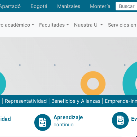
Buscar
Apartadó
Bogotá
Manizales
Montería
ro académico
Facultades
Nuestra U
Servicios en
o
|
Representatividad
|
Beneficios y Alianzas
|
Emprende-In
Aprendizaje
idad
E
continuo