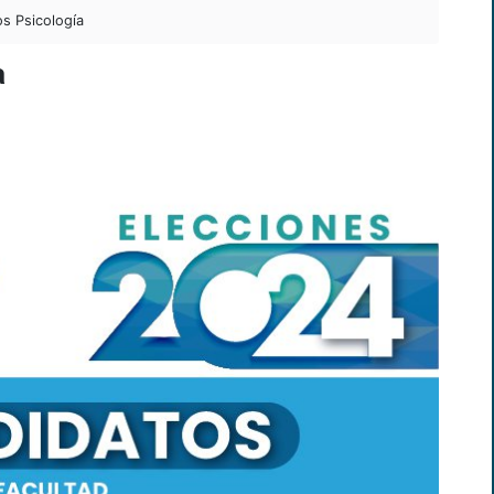
s Psicología
a