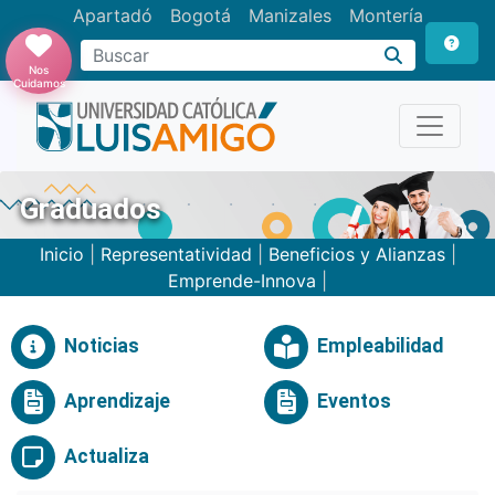
Apartadó
Bogotá
Manizales
Montería
Buscar
Nos
Cuidamos
Graduados
Inicio
|
Representatividad
|
Beneficios y Alianzas
|
Emprende-Innova
|
Noticias
Empleabilidad
Aprendizaje
Eventos
Actualiza