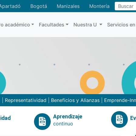
Buscar
Apartadó
Bogotá
Manizales
Montería
ro académico
Facultades
Nuestra U
Servicios en
o
|
Representatividad
|
Beneficios y Alianzas
|
Emprende-In
Aprendizaje
idad
E
continuo