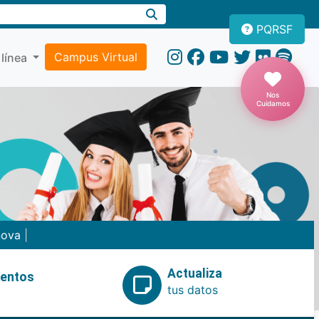
PQRSF
Campus Virtual
 línea
Nos
Cuidamos
nova
|
Actualiza
ventos
tus datos