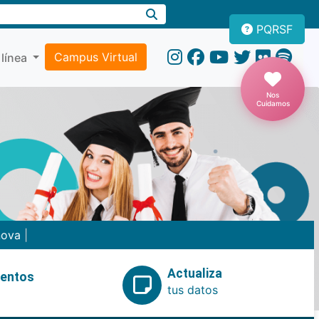
PQRSF
Campus Virtual
 línea
Nos
Cuidamos
nova
|
Actualiza
ventos
tus datos