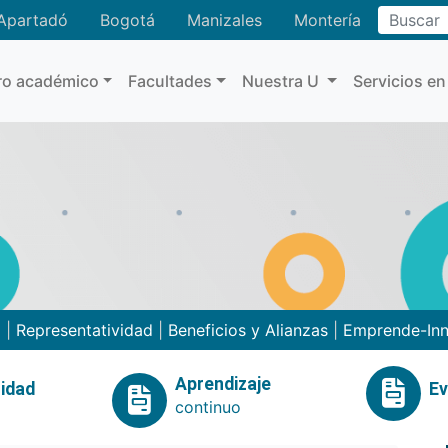
Buscar
Apartadó
Bogotá
Manizales
Montería
ro académico
Facultades
Nuestra U
Servicios en
o
|
Representatividad
|
Beneficios y Alianzas
|
Emprende-In
Aprendizaje
idad
E
continuo