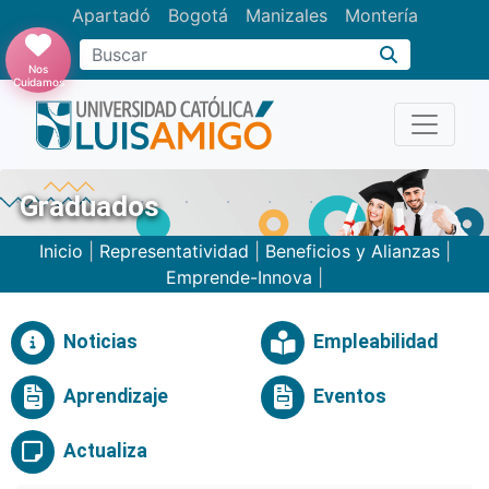
Apartadó
Bogotá
Manizales
Montería
Buscar
Nos
Cuidamos
Graduados
Inicio
|
Representatividad
|
Beneficios y Alianzas
|
Emprende-Innova
|
Noticias
Empleabilidad
Aprendizaje
Eventos
Actualiza