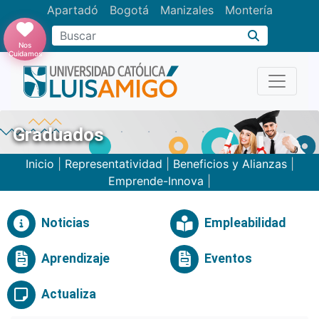
Apartadó
Bogotá
Manizales
Montería
Buscar
Nos
Cuidamos
Graduados
Inicio
|
Representatividad
|
Beneficios y Alianzas
|
Emprende-Innova
|
Noticias
Empleabilidad
Aprendizaje
Eventos
Actualiza