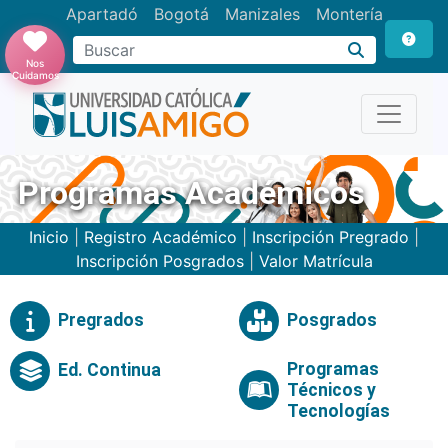
Apartadó
Bogotá
Manizales
Montería
Buscar
Nos
Cuidamos
Programas Académicos
Inicio
|
Registro Académico
|
Inscripción Pregrado
|
Inscripción Posgrados
|
Valor Matrícula
Pregrados
Posgrados
Programas
Ed. Continua
Técnicos y
Tecnologías