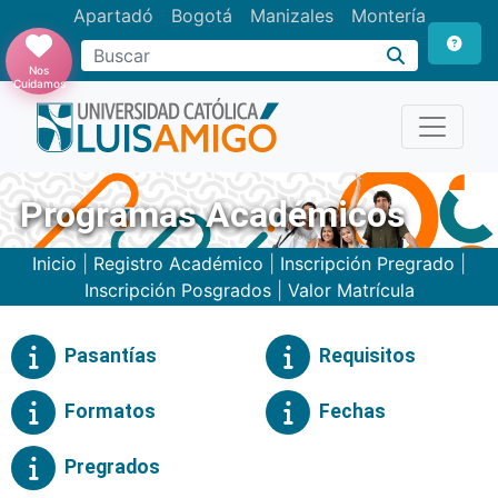
Apartadó
Bogotá
Manizales
Montería
Buscar
Nos
Cuidamos
Programas Académicos
Inicio
|
Registro Académico
|
Inscripción Pregrado
|
Inscripción Posgrados
|
Valor Matrícula
Pasantías
Requisitos
Formatos
Fechas
Pregrados