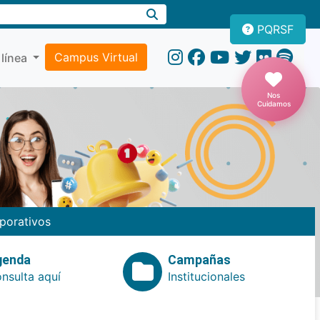
PQRSF
Campus Virtual
 línea
Nos
Cuidamos
porativos
genda
Campañas
nsulta aquí
Institucionales