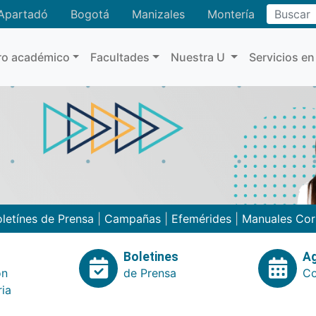
Buscar
Apartadó
Bogotá
Manizales
Montería
ro académico
Facultades
Nuestra U
Servicios en
letínes de Prensa
|
Campañas
|
Efemérides
|
Manuales Cor
Boletines
A
ón
de Prensa
Co
ria