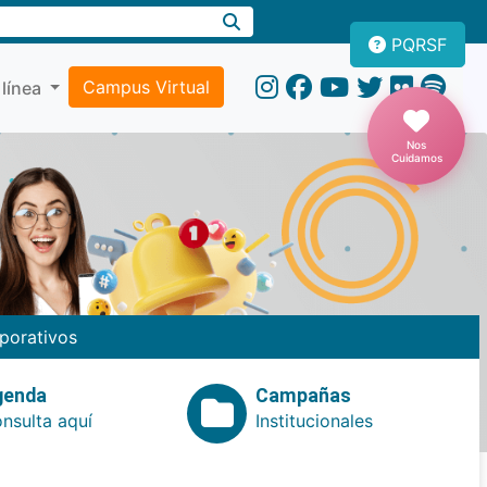
PQRSF
Campus Virtual
 línea
Nos
Cuidamos
porativos
genda
Campañas
nsulta aquí
Institucionales