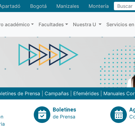
Buscar
Apartadó
Bogotá
Manizales
Montería
ro académico
Facultades
Nuestra U
Servicios en
letínes de Prensa
|
Campañas
|
Efemérides
|
Manuales Cor
Boletines
A
ón
de Prensa
Co
ria