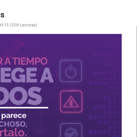
os
00:13
(
229 Lecturas
)