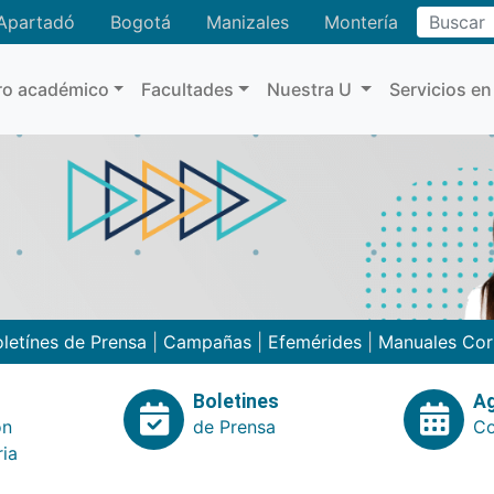
Buscar
Apartadó
Bogotá
Manizales
Montería
ro académico
Facultades
Nuestra U
Servicios en
letínes de Prensa
|
Campañas
|
Efemérides
|
Manuales Cor
Boletines
A
ón
de Prensa
Co
ria