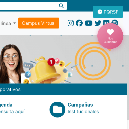
PQRSF
Campus Virtual
 línea
Nos
Cuidamos
porativos
genda
Campañas
nsulta aquí
Institucionales