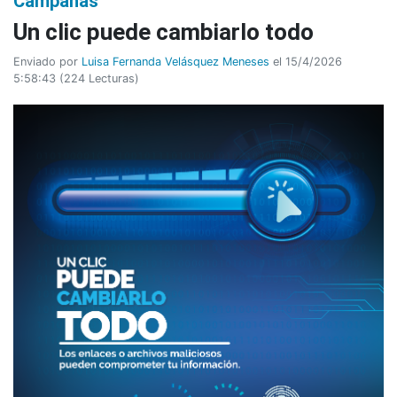
Campañas
Un clic puede cambiarlo todo
Enviado por
Luisa Fernanda Velásquez Meneses
el 15/4/2026
5:58:43
(
224 Lecturas
)