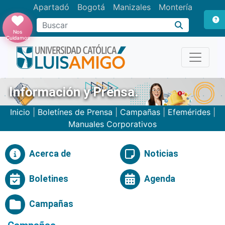
Apartadó
Bogotá
Manizales
Montería
Buscar
Nos
Cuidamos
Información y Prensa.
Inicio
|
Boletínes de Prensa
|
Campañas
|
Efemérides
|
Manuales Corporativos
Acerca de
Noticias
Boletines
Agenda
Campañas