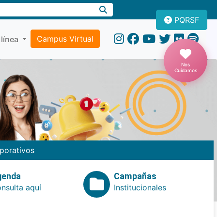
PQRSF
Campus Virtual
 línea
Nos
Cuidamos
porativos
genda
Campañas
nsulta aquí
Institucionales