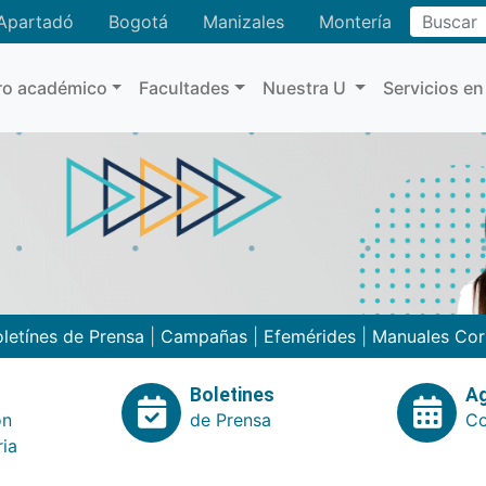
Buscar
Apartadó
Bogotá
Manizales
Montería
ro académico
Facultades
Nuestra U
Servicios en
letínes de Prensa
|
Campañas
|
Efemérides
|
Manuales Cor
Boletines
A
ón
de Prensa
Co
ria