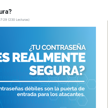
ura?
57:29
(
230 Lecturas
)