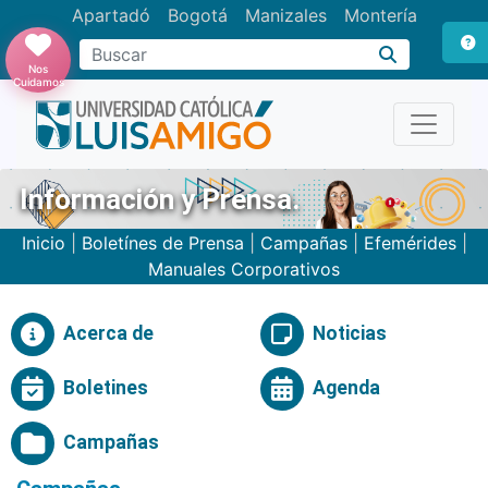
Apartadó
Bogotá
Manizales
Montería
Buscar
Nos
Cuidamos
Información y Prensa.
Inicio
|
Boletínes de Prensa
|
Campañas
|
Efemérides
|
Manuales Corporativos
Acerca de
Noticias
Boletines
Agenda
Campañas