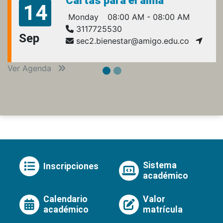
Cartas para el alma
14
Monday
08:00 AM - 08:00 AM
3117725530
Sep
sec2.bienestar@amigo.edu.co
Ver Agenda
Sistema
Inscripciones
académico
Calendario
Valor
académico
matrícula