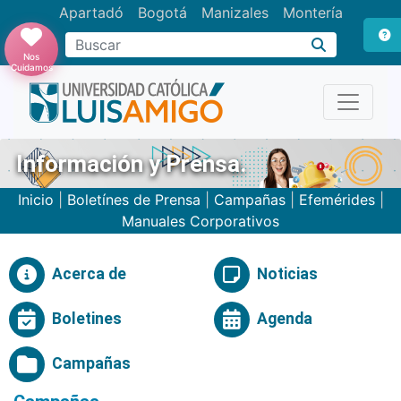
Apartadó
Bogotá
Manizales
Montería
Buscar
Nos
Cuidamos
Información y Prensa.
Inicio
|
Boletínes de Prensa
|
Campañas
|
Efemérides
|
Manuales Corporativos
Acerca de
Noticias
Boletines
Agenda
Campañas