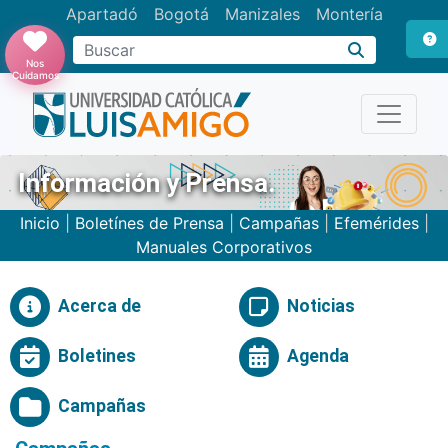
Apartadó
Bogotá
Manizales
Montería
Buscar
Nos
Cuidamos
Información y Prensa.
Inicio
|
Boletínes de Prensa
|
Campañas
|
Efemérides
|
Manuales Corporativos
Acerca de
Noticias
Boletines
Agenda
Campañas