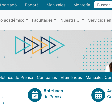
Buscar
Apartadó
Bogotá
Manizales
Montería
ro académico
Facultades
Nuestra U
Servicios en
letínes de Prensa
|
Campañas
|
Efemérides
|
Manuales Cor
Boletines
A
ón
de Prensa
Co
ria