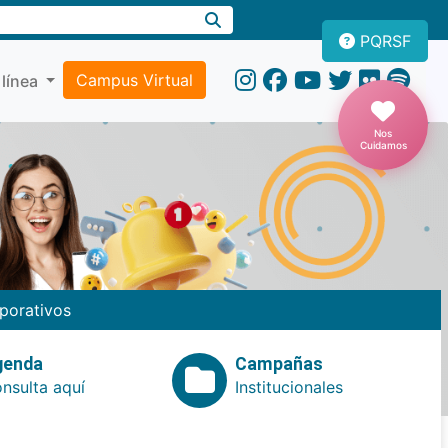
PQRSF
Campus Virtual
 línea
Nos
Cuidamos
porativos
genda
Campañas
nsulta aquí
Institucionales