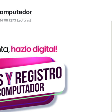
 computador
:34:08
(
273 Lecturas
)