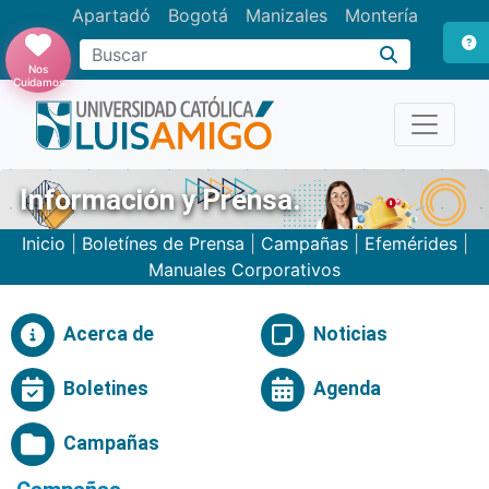
Apartadó
Bogotá
Manizales
Montería
Buscar
Nos
Cuidamos
Información y Prensa.
Inicio
|
Boletínes de Prensa
|
Campañas
|
Efemérides
|
Manuales Corporativos
Acerca de
Noticias
Boletines
Agenda
Campañas