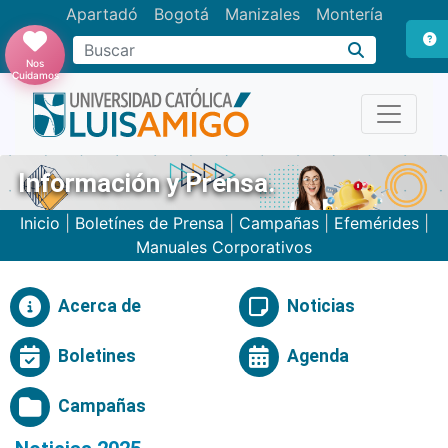
Apartadó
Bogotá
Manizales
Montería
Buscar
Nos
Cuidamos
Información y Prensa.
Inicio
|
Boletínes de Prensa
|
Campañas
|
Efemérides
|
Manuales Corporativos
Acerca de
Noticias
Boletines
Agenda
Campañas