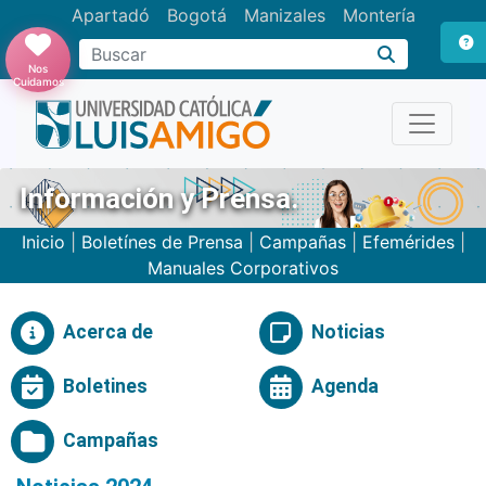
Apartadó
Bogotá
Manizales
Montería
Buscar
Nos
Cuidamos
Información y Prensa.
Inicio
|
Boletínes de Prensa
|
Campañas
|
Efemérides
|
Manuales Corporativos
Acerca de
Noticias
Boletines
Agenda
Campañas