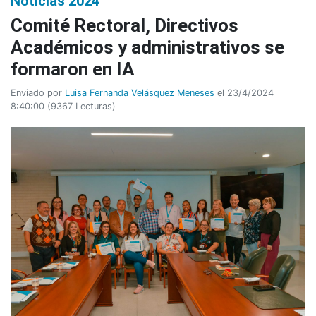
Noticias 2024
Comité Rectoral, Directivos
Académicos y administrativos se
formaron en IA
Enviado por
Luisa Fernanda Velásquez Meneses
el 23/4/2024
8:40:00
(
9367 Lecturas
)