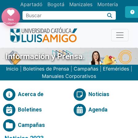
Apartadó
Bogotá
Manizales
Montería
Buscar
Nos
Cuidamos
Información y Prensa.
Inicio
|
Boletínes de Prensa
|
Campañas
|
Efemérides
|
Manuales Corporativos
Acerca de
Noticias
Boletines
Agenda
Campañas