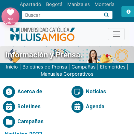
Apartadó
Bogotá
Manizales
Montería
Buscar
Nos
Cuidamos
Información y Prensa.
Inicio
|
Boletínes de Prensa
|
Campañas
|
Efemérides
|
Manuales Corporativos
Acerca de
Noticias
Boletines
Agenda
Campañas