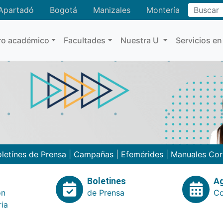
Buscar
Apartadó
Bogotá
Manizales
Montería
ro académico
Facultades
Nuestra U
Servicios en
letínes de Prensa
|
Campañas
|
Efemérides
|
Manuales Cor
Boletines
A
ón
de Prensa
Co
ria