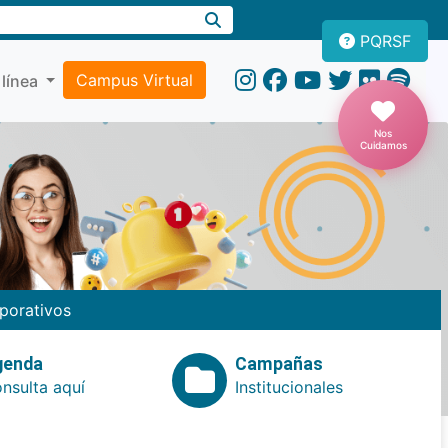
PQRSF
Campus Virtual
 línea
Nos
Cuidamos
porativos
genda
Campañas
nsulta aquí
Institucionales