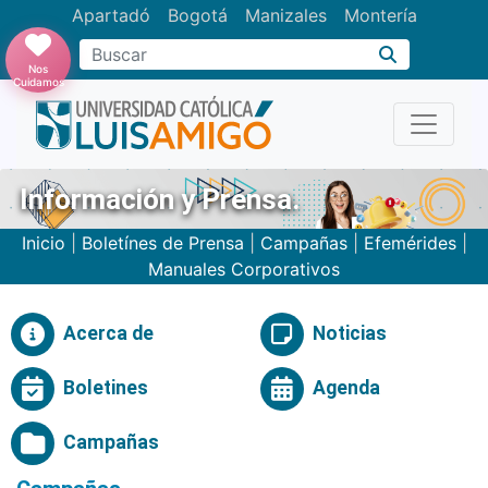
Apartadó
Bogotá
Manizales
Montería
Buscar
Nos
Cuidamos
Información y Prensa.
Inicio
|
Boletínes de Prensa
|
Campañas
|
Efemérides
|
Manuales Corporativos
Acerca de
Noticias
Boletines
Agenda
Campañas