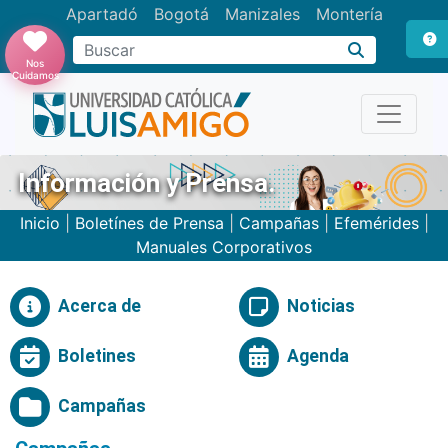
Apartadó
Bogotá
Manizales
Montería
Buscar
Nos
Cuidamos
Información y Prensa.
Inicio
|
Boletínes de Prensa
|
Campañas
|
Efemérides
|
Manuales Corporativos
Acerca de
Noticias
Boletines
Agenda
Campañas