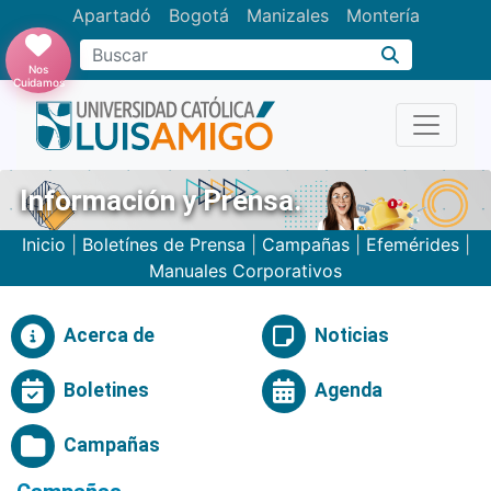
Apartadó
Bogotá
Manizales
Montería
Buscar
Nos
Cuidamos
Información y Prensa.
Inicio
|
Boletínes de Prensa
|
Campañas
|
Efemérides
|
Manuales Corporativos
Acerca de
Noticias
Boletines
Agenda
Campañas