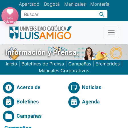
Apartadó
Bogotá
Manizales
Montería
Buscar
Nos
Cuidamos
Información y Prensa.
Inicio
|
Boletínes de Prensa
|
Campañas
|
Efemérides
|
Manuales Corporativos
Acerca de
Noticias
Boletines
Agenda
Campañas