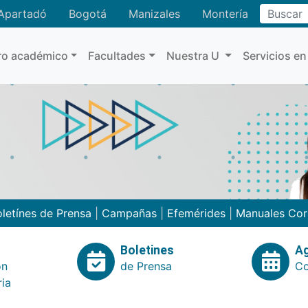
Buscar
Apartadó
Bogotá
Manizales
Montería
ro académico
Facultades
Nuestra U
Servicios en
letínes de Prensa
|
Campañas
|
Efemérides
|
Manuales Cor
Boletines
A
ón
de Prensa
Co
ria