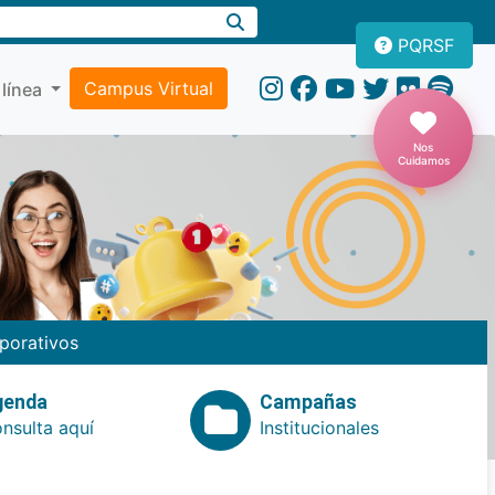
PQRSF
Campus Virtual
 línea
Nos
Cuidamos
porativos
genda
Campañas
nsulta aquí
Institucionales