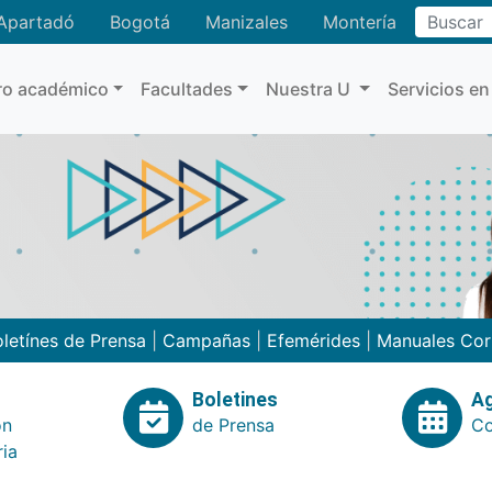
Buscar
Apartadó
Bogotá
Manizales
Montería
ro académico
Facultades
Nuestra U
Servicios en
letínes de Prensa
|
Campañas
|
Efemérides
|
Manuales Cor
Boletines
A
ón
de Prensa
Co
ria