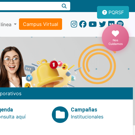
PQRSF
Campus Virtual
 línea
Nos
Cuidamos
porativos
genda
Campañas
nsulta aquí
Institucionales