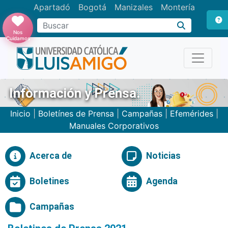
Apartadó
Bogotá
Manizales
Montería
Buscar
Nos
Cuidamos
Información y Prensa.
Inicio
|
Boletínes de Prensa
|
Campañas
|
Efemérides
|
Manuales Corporativos
Acerca de
Noticias
Boletines
Agenda
Campañas