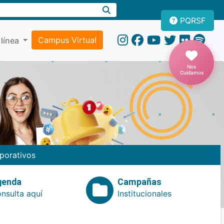
PQRSF
Campus Virtual
 línea
Nos
Cuidamos
porativos
genda
Campañas
nsulta aquí
Institucionales