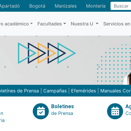
Buscar
Apartadó
Bogotá
Manizales
Montería
ro académico
Facultades
Nuestra U
Servicios en
letínes de Prensa
|
Campañas
|
Efemérides
|
Manuales Cor
Boletines
A
ón
de Prensa
Co
ria