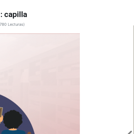
: capilla
780 Lecturas
)